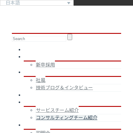
日本語
コンサルティング
WEBサイトに戻る
チーム紹介
採用ページトップ
新卒採用
Get to know us!
文化
社風
技術ブログ＆インタビュー
キャリアサポート
募集一覧
チーム
サービスチーム紹介
コンサルティングチーム紹介
説明会・面談