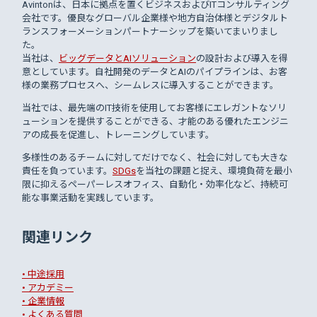
Avintonは、日本に拠点を置くビジネスおよびITコンサルティング
会社です。優良なグローバル企業様や地方自治体様とデジタルト
ランスフォーメーションパートナーシップを築いてまいりまし
た。
当社は、
ビッグデータとAIソリューション
の設計および導入を得
意としています。自社開発のデータとAIのパイプラインは、お客
様の業務プロセスへ、シームレスに導入することができます。
当社では、最先端のIT技術を使用してお客様にエレガントなソリ
ューションを提供することができる、才能のある優れたエンジニ
アの成長を促進し、トレーニングしています。
多様性のあるチームに対してだけでなく、社会に対しても大きな
責任を負っています。
SDGs
を当社の課題と捉え、環境負荷を最小
限に抑えるペーパーレスオフィス、自動化・効率化など、持続可
能な事業活動を実践しています。
関連リンク
• 中途採用
• アカデミー
• 企業情報
• よくある質問