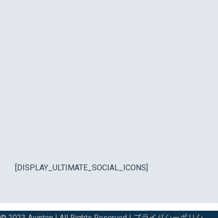
[DISPLAY_ULTIMATE_SOCIAL_ICONS]
© 2023 Avinton | All Rights Reserved |
プライバシーポリシ