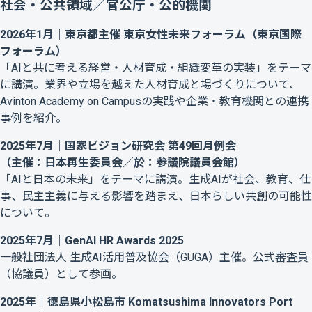
社会・公共領域／官公庁・公的機関
2026年1月｜東京都主催 東京女性未来フォーラム（東京国際
フォーラム）
「AIと共に考える経営・人材育成・組織変革の実装」をテーマ
に講演。業界や立場を越えた人材育成と場づくりについて、
Avinton Academy on Campusの実践や企業・教育機関との連携
事例を紹介。
2025年7月｜国家ビジョン研究会 第49回月例会
（主催：日本再生委員会／於：参議院議員会館）
「AIと日本の未来」をテーマに講演。生成AIが社会、教育、仕
事、民主主義に与える影響を踏まえ、日本らしい共創の可能性
について。
2025年7月｜GenAI HR Awards 2025
一般社団法人 生成AI活用普及協会（GUGA）主催。公式審査員
（協議員）として参画。
2025年｜徳島県小松島市 Komatsushima Innovators Port