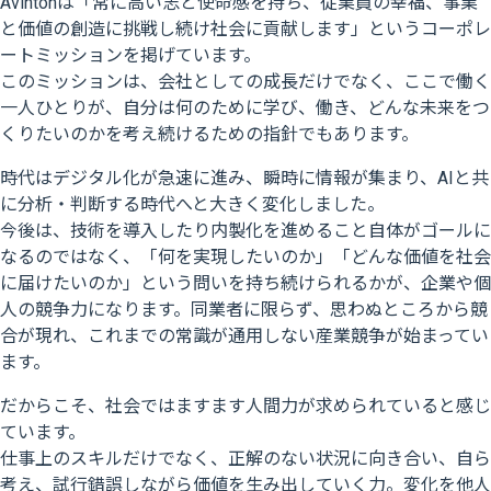
Avintonは「常に高い志と使命感を持ち、従業員の幸福、事業
と価値の創造に挑戦し続け社会に貢献します」というコーポレ
ートミッションを掲げています。
このミッションは、会社としての成長だけでなく、ここで働く
一人ひとりが、自分は何のために学び、働き、どんな未来をつ
くりたいのかを考え続けるための指針でもあります。
時代はデジタル化が急速に進み、瞬時に情報が集まり、AIと共
に分析・判断する時代へと大きく変化しました。
今後は、技術を導入したり内製化を進めること自体がゴールに
なるのではなく、「何を実現したいのか」「どんな価値を社会
に届けたいのか」という問いを持ち続けられるかが、企業や個
人の競争力になります。同業者に限らず、思わぬところから競
合が現れ、これまでの常識が通用しない産業競争が始まってい
ます。
だからこそ、社会ではますます人間力が求められていると感じ
ています。
仕事上のスキルだけでなく、正解のない状況に向き合い、自ら
考え、試行錯誤しながら価値を生み出していく力。変化を他人