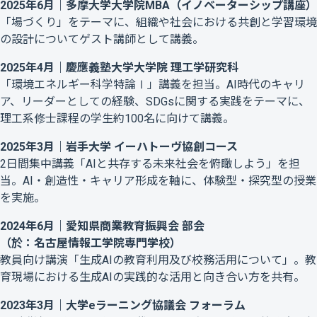
2025年6月｜多摩大学大学院MBA（イノベーターシップ講座）
「場づくり」をテーマに、組織や社会における共創と学習環境
の設計についてゲスト講師として講義。
2025年4月｜慶應義塾大学大学院 理工学研究科
「環境エネルギー科学特論Ⅰ」講義を担当。AI時代のキャリ
ア、リーダーとしての経験、SDGsに関する実践をテーマに、
理工系修士課程の学生約100名に向けて講義。
2025年3月｜岩手大学 イーハトーヴ協創コース
2日間集中講義「AIと共存する未来社会を俯瞰しよう」を担
当。AI・創造性・キャリア形成を軸に、体験型・探究型の授業
を実施。
2024年6月｜愛知県商業教育振興会 部会
（於：名古屋情報工学院専門学校）
教員向け講演「生成AIの教育利用及び校務活用について」。教
育現場における生成AIの実践的な活用と向き合い方を共有。
2023年3月｜大学eラーニング協議会 フォーラム