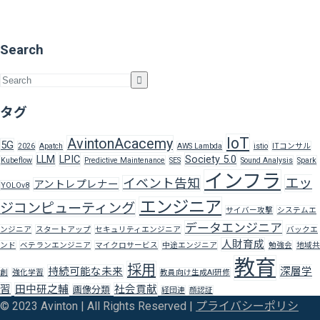
Search
タグ
IoT
AvintonAcacemy
5G
2026
Apatch
AWS Lambda
istio
ITコンサル
LLM
LPIC
Society 5.0
Kubeflow
Predictive Maintenance
SES
Sound Analysis
Spark
インフラ
エッ
イベント告知
アントレプレナー
YOLOv8
エンジニア
ジコンピューティング
サイバー攻撃
システムエ
データエンジニア
ンジニア
スタートアップ
セキュリティエンジニア
バックエ
人財育成
ンド
ベテランエンジニア
マイクロサービス
中途エンジニア
勉強会
地域共
教育
採用
持続可能な未来
深層学
創
強化学習
教員向け生成AI研修
習
田中研之輔
社会貢献
画像分類
経団連
顔認証
© 2023 Avinton | All Rights Reserved |
プライバシーポリシ