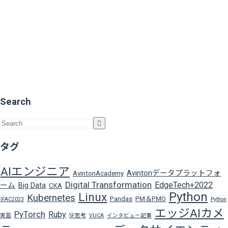
Search
タグ
AIエンジニア
Avintonデータプラットフォ
AvintonAcademy
Digital Transformation
EdgeTech+2022
ーム
Big Data
CKA
Python
Linux
Kubernetes
Pandas
PM＆PMO
IFAC2023
Python
エッジAIカメ
PyTorch
Ruby
実習
SF思考
VUCA
インタビュー記事