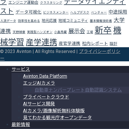
データサイエンティ
ラ
エンジニア運動会
クラスタリング
スト
中途採用
データ可視化
ビジネスメンター
ヘルプデスク
ベンチャー
大学
地元応援
地域コミュニティ
人流データ
効率性を高める
基本情報技術者
新卒
機
展示会
連携
天野禎章
実践型ハンズオン
小島秀藏
工場
械学習
産学連携
産官学連携
社内レポート
設計
© 2023 Avinton | All Rights Reserved |
プライバシーポリシ
ー
サービス
Avinton Data Platform
エッジAIカメラ
自動車ナンバープレート自動認識システム
プライベートクラウド
AIサービス開発
AIカメラ/画像解析無料体験版
見てわかる観光庁オープンデータ
最新情報