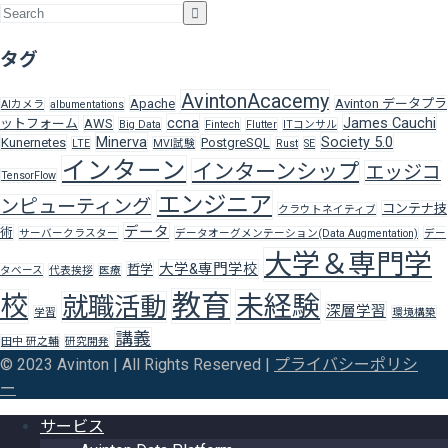
タグ
AvintonAcacemy
Apache
Avinton データプラ
AIカメラ
albumentations
ccna
James Cauchi
ットフォーム
AWS
Big Data
Fintech
Flutter
ITコンサル
Minerva
Society 5.0
Kunernetes
PostgreSQL
LTE
MVI試験
Rust
SE
インターン
インターンシップ
エッジコ
TensorFlow
エンジニア
ンピューティング
コンテナ技
クラウトネイティブ
データ
術
サーバークラスター
データオーグメンテーション(Data Augmentation)
デー
大学＆専門学
大学&専門学校
哲学
タベース
代表挨拶
医療
教育
校
未経験
就職活動
深層学習
学習
環境構築
講義
田中 研之輔
研究開発
© 2023 Avinton | All Rights Reserved |
プライバシーポリシ
ー
サービス