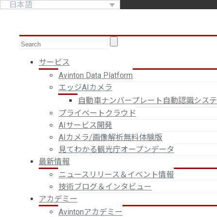
日本語
サービス
Avinton Data Platform
エッジAIカメラ
自動車ナンバープレート自動認識シス
プライベートクラウド
AIサービス開発
AIカメラ/画像解析無料体験版
見てわかる観光庁オープンデータ
最新情報
ニュースリリース＆イベント情報
技術ブログ＆インタビュー
アカデミー
Avintonアカデミー