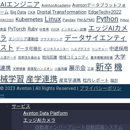
AIエンジニア
Avintonデータプラットフォ
AvintonAcademy
Digital Transformation
EdgeTech+2022
ーム
Big Data
CKA
Python
Linux
Kubernetes
Pandas
PM＆PMO
IFAC2023
Python
エッジAIカメ
PyTorch
Ruby
実習
SF思考
VUCA
インタビュー記事
データサイエンティ
ラ
エンジニア運動会
クラスタリング
スト
中途採用
データ可視化
ビジネスメンター
ヘルプデスク
ベンチャー
大学
地元応援
地域コミュニティ
人流データ
効率性を高める
基本情報技術者
新卒
機
展示会
連携
天野禎章
実践型ハンズオン
小島秀藏
工場
械学習
産学連携
産官学連携
社内レポート
設計
© 2023 Avinton | All Rights Reserved |
プライバシーポリシ
ー
サービス
Avinton Data Platform
エッジAIカメラ
自動車ナンバープレート自動認識システム