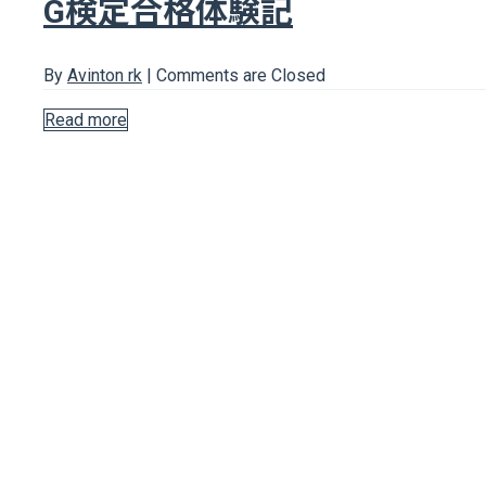
G検定合格体験記
By
Avinton rk
|
Comments are Closed
Read more