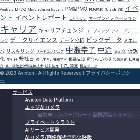
Git
Imagine
イベ
PM&PMO
LPIC-2
Analysis
Manufacturing Industry
PM6PMO
Scratch
SSD
イベントレポート
ント
オープンイノベーション
エリクソン
キャリア
キャリアチェンジ
コーディング
ディープラーニ
ビックデータ
データサイエンス
データ分析
ミネル
ング
中瀬幸子
中途
仮想
リスキリング
バ
交流会
リードエンジニア
化
帰社日
掲載告知
新年のご挨拶
地引網
強化学習、機械学習
知識蒸留
社員紹
自社開発
介
第一級陸上特殊無線技士
統計検定
観光データ
© 2023 Avinton | All Rights Reserved |
プライバシーポリシ
ー
サービス
Avinton Data Platform
エッジAIカメラ
自動車ナンバープレート自動認識システム
プライベートクラウド
AIサービス開発
AIカメラ/画像解析無料体験版