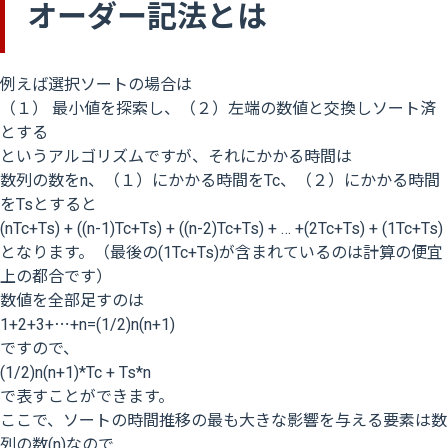
オーダー記法とは
例えば選択ソートの場合は
（１） 最小値を探索し、（２）左端の数値と交換しソート済
とする
というアルゴリズムですが、それにかかる時間は
数列の数をn、（１）にかかる時間をTc、（２）にかかる時間
をTsとすると
(nTc+Ts) + ((n-1)Tc+Ts) + ((n-2)Tc+Ts) + … +(2Tc+Ts) + (1Tc+Ts)
となります。（最後の(1Tc+Ts)が含まれているのは計算の便宜
上の都合です）
数値を全部足すのは
1+2+3+⋯+n=(1/2)n(n+1)
ですので、
(1/2)n(n+1)*Tc + Ts*n
で表すことができます。
ここで、ソートの時間推移の最も大きな影響を与える要素は数
列の数(n)なので