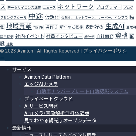
ス
ネットワーク
プログラマー
データサイエンス講義
ニュース
プログ
中途
仮想化
協
ラミングスクール
仮想化、ネットワーク、サーバー、インフラ
生成AI
地域貢献
森部好樹
働
場作り
新年のご挨拶
地引網
生成AI
資格
社内イベント
社員インタビュー
転
自社開発
活用授業
統計学
職
連携
© 2023 Avinton | All Rights Reserved |
プライバシーポリシ
ー
サービス
Avinton Data Platform
エッジAIカメラ
自動車ナンバープレート自動認識システム
プライベートクラウド
AIサービス開発
AIカメラ/画像解析無料体験版
見てわかる観光庁オープンデータ
最新情報
ニュースリリース＆イベント情報