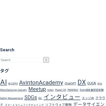
Search
タグ
AI
DX
AvintonAcademy
GUGA
ChatGPT
AI EXPO
K3s
Meetup
Manufacturing Industry
mikei
Planet OS
PM6PMO
Ruby技術者認定試験
インタビュー
SDGs
クラウ
エッジAI
Safety Management
SSL
データサイエン
ド
ソフトウェア開発
スマートマニュファクチャリング