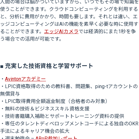
人間の場合は脳がついていますから、いつでもその場で知識を
使うことができます。クラウドコンピューティングを利用する
と、分析に費用がかかり、時間も要します。それとは違い、エ
ッジコンピューティングはAIの機能を素早く必要な時に使用す
ることができます。
エッジAIカメラ
では経済的にまた1秒を争
う場合での活用が可能です。
■ 充実した技術資格と学習サポート
・
Avintonアカデミー
・LPIC資格取得のための教科書、問題集、ping-tアカウントの
無償貸与
・LPIC取得費用全額返金制度（合格者のみ対象）
・無料の技術＆ビジネススキル資格支援
・技術書籍購入補助とサポートトレーニング資料の提供
・専任のタレントディベロップメントコーチによる独自のOKR
手法によるキャリア機会の拡大
・週末勉強会 –
ARoP参加レポート