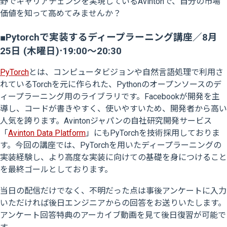
野でキャリアチェンジを実現しているAvintonで、自分の市場
価値を知って高めてみませんか？
■Pytorchで実装するディープラーニング講座／8月
25日 (木曜日)⋅19:00～20:30
PyTorch
とは、コンピュータビジョンや自然言語処理で利用さ
れているTorchを元に作られた、Pythonのオープンソースのデ
ィープラーニング用のライブラリです。Facebookが開発を主
導し、コードが書きやすく、使いやすいため、開発者から高い
人気を誇ります。Avintonジャパンの自社研究開発サービス
「
Avinton Data Platform
」にもPyTorchを技術採用しておりま
す。今回の講座では、PyTorchを用いたディープラーニングの
実装経験し、より高度な実装に向けての基礎を身につけること
を最終ゴールとしております。
当日の配信だけでなく、不明だった点は事後アンケートに入力
いただければ後日エンジニアからの回答をお送りいたします。
アンケート回答特典のアーカイブ動画を見て後日復習が可能で