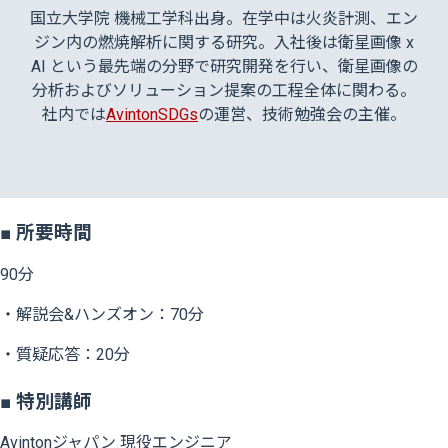
国立大学院 機械工学科出身。在学中は火炎計測、エン
ジン内の燃焼解析に関する研究。入社後は衛星画像 x
AI という最先端の分野で研究開発を行い、衛星画像の
分析およびソリューション提案の工程全体に関わる。
社内では
AvintonSDGs
の運営、技術勉強会の主催。
■ 所要時間
90分
・解説会&ハンズオン：70分
・質疑応答：20分
■ 特別講師
Avintonジャパン 現役エンジニア