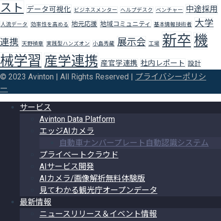
スト
中途採用
データ可視化
ビジネスメンター
ヘルプデスク
ベンチャー
大学
地元応援
地域コミュニティ
人流データ
効率性を高める
基本情報技術者
新卒
機
展示会
連携
天野禎章
実践型ハンズオン
小島秀藏
工場
械学習
産学連携
産官学連携
社内レポート
設計
© 2023 Avinton | All Rights Reserved |
プライバシーポリシ
ー
サービス
Avinton Data Platform
エッジAIカメラ
自動車ナンバープレート自動認識システム
プライベートクラウド
AIサービス開発
AIカメラ/画像解析無料体験版
見てわかる観光庁オープンデータ
最新情報
ニュースリリース＆イベント情報