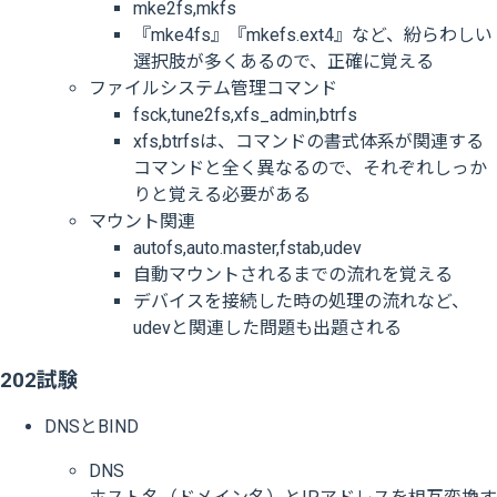
mke2fs,mkfs
『mke4fs』『mkefs.ext4』など、紛らわしい
選択肢が多くあるので、正確に覚える
ファイルシステム管理コマンド
fsck,tune2fs,xfs_admin,btrfs
xfs,btrfsは、コマンドの書式体系が関連する
コマンドと全く異なるので、それぞれしっか
りと覚える必要がある
マウント関連
autofs,auto.master,fstab,udev
自動マウントされるまでの流れを覚える
デバイスを接続した時の処理の流れなど、
udevと関連した問題も出題される
202試験
DNSとBIND
DNS