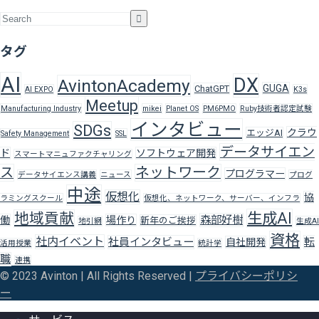
タグ
AI
DX
AvintonAcademy
GUGA
ChatGPT
AI EXPO
K3s
Meetup
Manufacturing Industry
mikei
Planet OS
PM6PMO
Ruby技術者認定試験
インタビュー
SDGs
クラウ
エッジAI
Safety Management
SSL
データサイエン
ド
ソフトウェア開発
スマートマニュファクチャリング
ス
ネットワーク
プログラマー
データサイエンス講義
ニュース
プログ
中途
仮想化
協
ラミングスクール
仮想化、ネットワーク、サーバー、インフラ
生成AI
地域貢献
森部好樹
働
場作り
新年のご挨拶
地引網
生成AI
資格
社内イベント
社員インタビュー
転
自社開発
活用授業
統計学
職
連携
© 2023 Avinton | All Rights Reserved |
プライバシーポリシ
ー