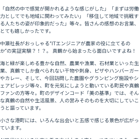
「自然の中で感覚が開かれるような感じがした」「まずは労働
力としてでも地域に関わってみたい」「移住して地域で挑戦す
る人たちの姿が印象的だった」等々。皆さんの感想のお言葉、
とても嬉しかったです。
中瀬社長がおっしゃる”ITエンジニアが農家の役に立てるの
か“の実証実験？！？。 真鶴から始まったら面白いですよね！
海と緑が楽しめる豊かな自然、農業や漁業、石材業といった生
業、真鶴でしか食べられない干物や刺身、ピザやハンバーガー
やカレー、そして、今回訪問した農園やグランピング施設やシ
ェアビレッジ等々、町を元気にしようと動いている町民や真鶴
ファンの方等々。町のデザインコード「美の基準」では、そん
な真鶴の自然や生活風景、人の営みそのものを大切にしていこ
うと謳っています。
小さな港町には、いろんな出会いと五感で感じる景色が広がっ
ています。