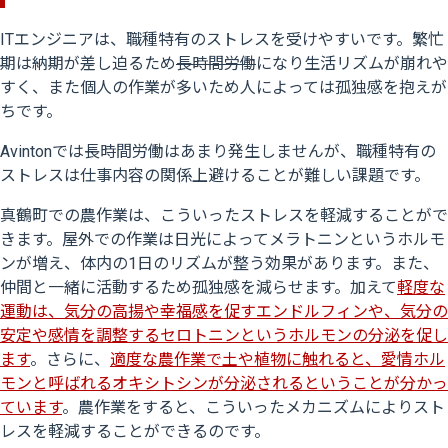
ITエンジニアは、職種特有のストレスを受けやすいです。繁忙
期は納期が差し迫るため
長時間労働
になり生活リズムが崩れや
すく、また個人の作業が多いため人によっては孤独感を抱えが
ちです。
Avintonでは長時間労働はあまり発生しませんが、職種特有の
ストレスは仕事内容の関係上避けることが難しい課題です。
真鶴町での農作業は、こういったストレスを軽減することがで
きます。屋外での作業は日光によってメラトニンというホルモ
ンが増え、体内の1日のリズムが整う効果があります。また、
仲間と一緒に活動するため孤独感を減らせます。加えて
軽度な
運動は、気分の高揚や幸福感を促すエンドルフィンや、気分の
安定や感情を調整するセロトニンというホルモンの分泌を促し
ます
。さらに、
適度な農作業で土や植物に触れると、愛情ホル
モンと呼ばれるオキシトシンが分泌されるということが分かっ
ています
。農作業をすると、こういったメカニズムによりスト
レスを軽減することができるのです。