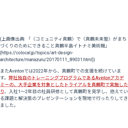
(上画像出典: 「〈コミュニティ真鶴〉で〈真鶴未来塾〉がまち
づくりのためにできること真鶴半島イトナミ美術館」
(https://colocal.jp/topics/art-design-
architecture/manazuru/20170111_89031.html))
またAvintonでは2022年から、真鶴町での支援を続けていま
す。
弊社独自のトレーニングプログラムであるAvintonアカデ
ミーの、大手企業を対象としたトライアルを真鶴町で実施した
り
、入社1～2年目の社員研修として真鶴町を見学し、抱えてい
る課題と解決策のプレゼンテーションを現地で行ったりしてき
ました。