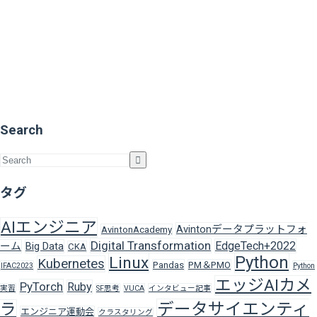
Search
タグ
AIエンジニア
Avintonデータプラットフォ
AvintonAcademy
Digital Transformation
EdgeTech+2022
ーム
Big Data
CKA
Python
Linux
Kubernetes
Pandas
PM＆PMO
IFAC2023
Python
エッジAIカメ
PyTorch
Ruby
実習
SF思考
VUCA
インタビュー記事
データサイエンティ
ラ
エンジニア運動会
クラスタリング