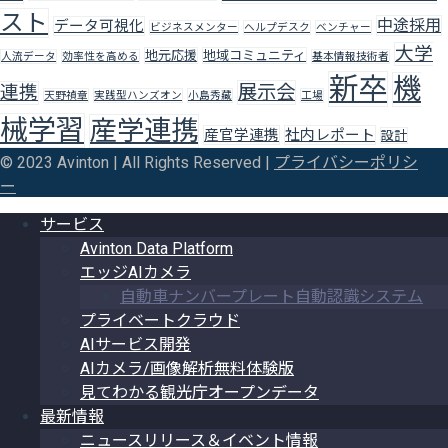
スト
中途採用
データ可視化
ビジネスメンター
ヘルプデスク
ベンチャー
大学
地元応援
地域コミュニティ
人流データ
効率性を高める
基本情報技術者
新卒
機
展示会
連携
天野禎章
実践型ハンズオン
小島秀藏
工場
械学習
産学連携
産官学連携
社内レポート
設計
© 2023 Avinton | All Rights Reserved |
プライバシーポリシ
ー
サービス
Avinton Data Platform
エッジAIカメラ
自動車ナンバープレート自動認識システム
プライベートクラウド
AIサービス開発
AIカメラ/画像解析無料体験版
見てわかる観光庁オープンデータ
最新情報
ニュースリリース＆イベント情報