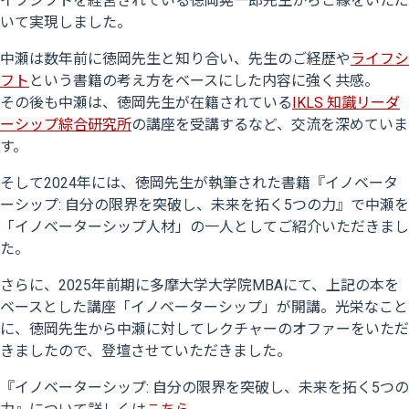
イフシフトを経営されている徳岡晃一郎先生からご縁をいただ
いて実現しました。
中瀬は数年前に徳岡先生と知り合い、先生のご経歴や
ライフシ
フト
という書籍の考え方をベースにした内容に強く共感。
その後も中瀬は、徳岡先生が在籍されている
IKLS 知識リーダ
ーシップ綜合研究所
の講座を受講するなど、交流を深めていま
す。
そして2024年には、徳岡先生が執筆された書籍『イノベータ
ーシップ: 自分の限界を突破し、未来を拓く5つの力』で中瀬を
「イノベーターシップ人材」の一人としてご紹介いただきまし
た。
さらに、2025年前期に多摩大学大学院MBAにて、上記の本を
ベースとした講座「イノベーターシップ」が開講。光栄なこと
に、徳岡先生から中瀬に対してレクチャーのオファーをいただ
きましたので、登壇させていただきました。
『イノベーターシップ: 自分の限界を突破し、未来を拓く5つの