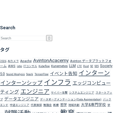
Search
タグ
AvintonAcacemy
Apache
Avinton データプラットフォ
2026
AIカメラ
LLM
Society
ーム
AWS
Kunernetes
istio
ITコンサル
Kubeflow
LTE
Rust
SE
SES
インターン
イベント告知
5.0
Sound Analysis
Spark
TensorFlow
インフラ
インターンシップ
エッジコンピュー
エンジニア
ティング
サイバー攻撃
システムエンジニア
スタートアッ
データエンジニア
プ
データオーグメンテーション(Data Augmentation)
バック
大学&専門学校
哲学
エンド
中途エンジニア
代表挨拶
勉強会
医療
地域共創
学
教育