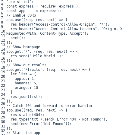
'use strict'
;
4
const
express
=
require
(
'express'
)
;
5
const
app
=
express
(
)
;
6
// Enable CORS
7
app
.
use
(
(
req
,
res
,
next
)
=
>
{
8
res
.
header
(
"Access-Control-Allow-Origin"
,
"*"
)
;
9
res
.
header
(
"Access-Control-Allow-Headers"
,
"Origin, X-
10
Requested-With, Content-Type, Accept"
)
;
11
next
(
)
;
12
}
)
;
13
// Show homepage
14
app
.
get
(
'/'
,
(
req
,
res
,
next
)
=
>
{
15
res
.
send
(
'Hello World.'
)
;
16
}
)
;
17
// Show our results
18
app
.
get
(
'/fruits'
,
(
req
,
res
,
next
)
=
>
{
19
let
list
=
{
20
apples
:
1
,
21
bananas
:
5
,
22
oranges
:
10
23
}
24
res
.
json
(
list
)
;
25
}
)
;
26
// Catch 404 and forward to error handler
27
app
.
use
(
(
req
,
res
,
next
)
=
>
{
28
res
.
status
(
404
)
;
29
res
.
type
(
'txt'
)
.
send
(
'Error 404 - Not Found'
)
;
30
next
(
new
Error
(
'Not Found'
)
)
;
31
}
)
;
32
// Start the app