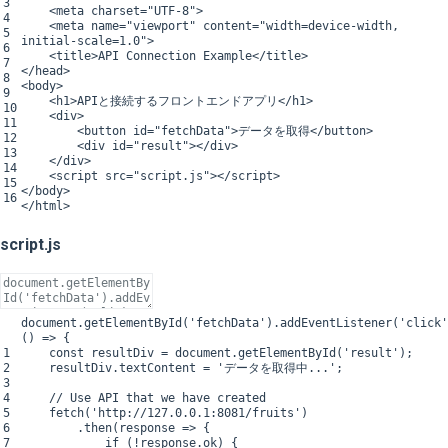
3
<
meta
charset
=
"UTF-8"
>
4
<
meta
name
=
"viewport"
content
=
"width=device-width,
5
initial-scale=1.0"
>
6
<
title
>
API
Connection
Example
<
/
title
>
7
<
/
head
>
8
<
body
>
9
<
h1
>
API
と接続するフロントエンドアプリ
<
/
h1
>
10
<
div
>
11
<
button
id
=
"fetchData"
>
データを取得
<
/
button
>
12
<
div
id
=
"result"
>
<
/
div
>
13
<
/
div
>
14
<script
src
=
"script.js"
>
</script>
15
<
/
body
>
16
<
/
html
>
script.js
document
.
getElementById
(
'fetchData'
)
.
addEventListener
(
'click'
(
)
=
>
{
1
const
resultDiv
=
document
.
getElementById
(
'result'
)
;
2
resultDiv
.
textContent
=
'データを取得中...'
;
3
4
// Use API that we have created
5
fetch
(
'http://127.0.0.1:8081/fruits'
)
6
.
then
(
response
=
>
{
7
if
(
!
response
.
ok
)
{