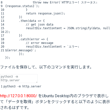
8
throw
new
Error
(
`
HTTP
エラー
!
ステータス
:
9
{
response
.
status
}
`
)
;
10
}
11
return
response
.
json
(
)
;
12
}
)
13
.
then
(
data
=
>
{
14
// get json data
15
resultDiv
.
textContent
=
JSON
.
stringify
(
data
,
null
16
2
)
;
17
}
)
18
.
catch
(
error
=
>
{
19
// error message
20
resultDiv
.
textContent
=
`
エラー
:
21
$
{
error
.
message
}
`
;
}
)
;
}
)
;
ファイルを保存して、以下のコマンドを実行します。
1
python3
-
m
http
.
server
http://127.0.0.1:8000/
をUbuntu Desktop内のブラウザで表示し
て「データを取得」ボタンをクリックすると以下のように表示
されるはずです。