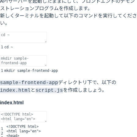
APIサーバーを起動したままにして、フロントエンドのデモン
ストレーションプログラムを作成します。
新しくターミナルを起動して以下のコマンドを実行してくださ
い。
1
cd
~
1
mkdir
sample
-
frontend
-
app
ディレクトリ下で、以下の
sample-frontend-app
と
を作成しましょう。
index.html
script.js
index.html
<
!
DOCTYPE
html
>
1
<
html
lang
=
"en"
>
2
<
head
>