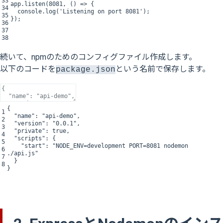
33
app
.
listen
(
8081
,
(
)
=
>
{
34
console
.
log
(
'Listening on port 8081'
)
;
35
}
)
;
36
37
38
続いて、npmのためのコンフィグファイル作成します。
以下のコードを
という名前で保存します。
package.json
{
1
"name"
:
"api-demo"
,
2
"version"
:
"0.0.1"
,
3
"private"
:
true
,
4
"scripts"
:
{
5
"start"
:
"NODE_ENV=development PORT=8081 nodemon
6
./api.js"
7
}
8
}