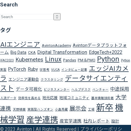
Search
タグ
AIエンジニア
Avintonデータプラットフォ
AvintonAcademy
Digital Transformation
EdgeTech+2022
ーム
Big Data
CKA
Python
Linux
Kubernetes
Pandas
PM＆PMO
IFAC2023
Python
エッジAIカメ
PyTorch
Ruby
実習
SF思考
VUCA
インタビュー記事
データサイエンティ
ラ
エンジニア運動会
クラスタリング
スト
中途採用
データ可視化
ビジネスメンター
ヘルプデスク
ベンチャー
大学
地元応援
地域コミュニティ
人流データ
効率性を高める
基本情報技術者
新卒
機
展示会
連携
天野禎章
実践型ハンズオン
小島秀藏
工場
械学習
産学連携
産官学連携
社内レポート
設計
© 2023 Avinton | All Rights Reserved |
プライバシーポリシ