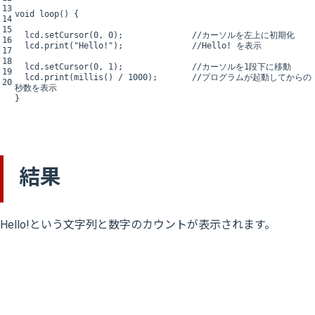
13
void
loop
(
)
{
14
15
lcd
.
setCursor
(
0
,
0
)
;
//カーソルを左上に初期化
16
lcd
.
print
(
"Hello!"
)
;
//Hello! を表示
17
18
lcd
.
setCursor
(
0
,
1
)
;
//カーソルを1段下に移動
19
lcd
.
print
(
millis
(
)
/
1000
)
;
//プログラムが起動してからの
20
秒数を表示
}
結果
Hello!という文字列と数字のカウントが表示されます。