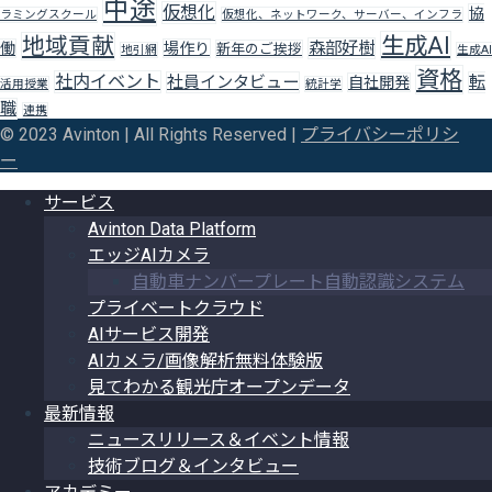
中途
仮想化
協
ラミングスクール
仮想化、ネットワーク、サーバー、インフラ
生成AI
地域貢献
森部好樹
働
場作り
新年のご挨拶
地引網
生成AI
資格
社内イベント
社員インタビュー
転
自社開発
活用授業
統計学
職
連携
© 2023 Avinton | All Rights Reserved |
プライバシーポリシ
ー
サービス
Avinton Data Platform
エッジAIカメラ
自動車ナンバープレート自動認識システム
プライベートクラウド
AIサービス開発
AIカメラ/画像解析無料体験版
見てわかる観光庁オープンデータ
最新情報
ニュースリリース＆イベント情報
技術ブログ＆インタビュー