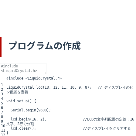
プログラムの作成
#include <LiquidCrystal.h>
1
LiquidCrystal
lcd
(
13
,
12
,
11
,
10
,
9
,
8
)
;
// ディスプレイのピ
2
ン配置を定義
3
4
void
setup
(
)
{
5
6
Serial
.
begin
(
9600
)
;
7
8
lcd
.
begin
(
16
,
2
)
;
//LCDの文字列配置の定義：16
9
文字、2行で分割
10
lcd
.
clear
(
)
;
//ディスプレイをクリアする
11
}
12