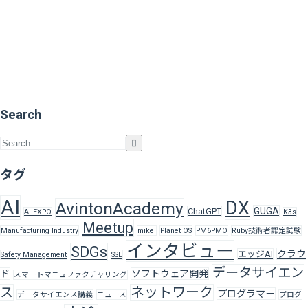
Search
タグ
AI
DX
AvintonAcademy
GUGA
ChatGPT
AI EXPO
K3s
Meetup
Manufacturing Industry
mikei
Planet OS
PM6PMO
Ruby技術者認定試験
インタビュー
SDGs
クラウ
エッジAI
Safety Management
SSL
データサイエン
ド
ソフトウェア開発
スマートマニュファクチャリング
ス
ネットワーク
プログラマー
データサイエンス講義
ニュース
プログ