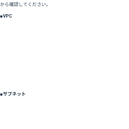
から確認してください。
■
VPC
■
サブネット