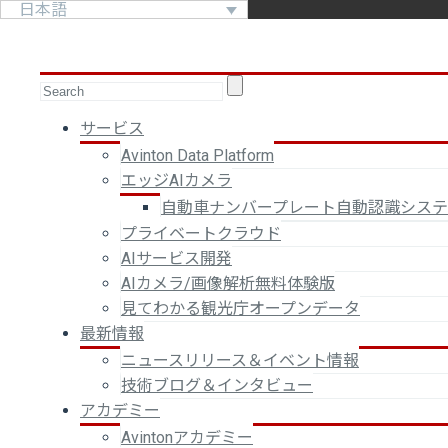
日本語
サービス
Avinton Data Platform
エッジAIカメラ
自動車ナンバープレート自動認識シス
プライベートクラウド
AIサービス開発
AIカメラ/画像解析無料体験版
見てわかる観光庁オープンデータ
最新情報
ニュースリリース＆イベント情報
技術ブログ＆インタビュー
アカデミー
Avintonアカデミー