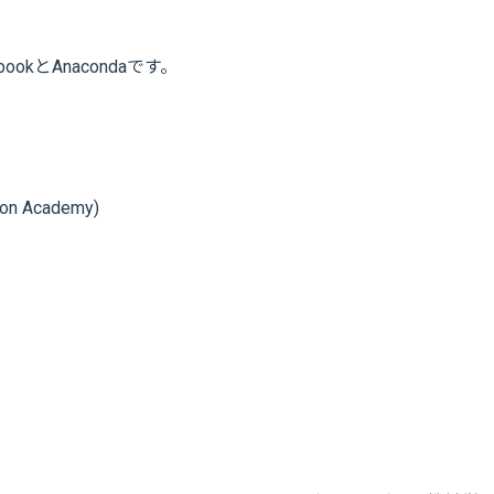
ookとAnacondaです。
ton Academy)