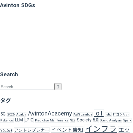
Avinton SDGs
Search
タグ
IoT
AvintonAcacemy
5G
2026
Apatch
AWS Lambda
istio
ITコンサル
LLM
LPIC
Society 5.0
Kubeflow
Predictive Maintenance
SES
Sound Analysis
Spark
インフラ
エッ
イベント告知
アントレプレナー
YOLOv8