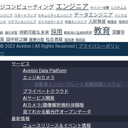
エンジニア
ジコンピューティング
サイバー攻撃
システムエ
データエンジニア
ンジニア
スタートアップ
セキュリティエンジニア
バックエ
人財育成
ンド
ベテランエンジニア
マイクロサービス
中途エンジニア
勉強会
地域共
教育
採用
持続可能な未来
深層学
創
強化学習
教員向け生成AI研修
習
田中研之輔
社会貢献
画像分類
経団連
顔認証
© 2023 Avinton | All Rights Reserved |
プライバシーポリシ
ー
サービス
Avinton Data Platform
エッジAIカメラ
自動車ナンバープレート自動認識システム
プライベートクラウド
AIサービス開発
AIカメラ/画像解析無料体験版
見てわかる観光庁オープンデータ
最新情報
ニュースリリース＆イベント情報