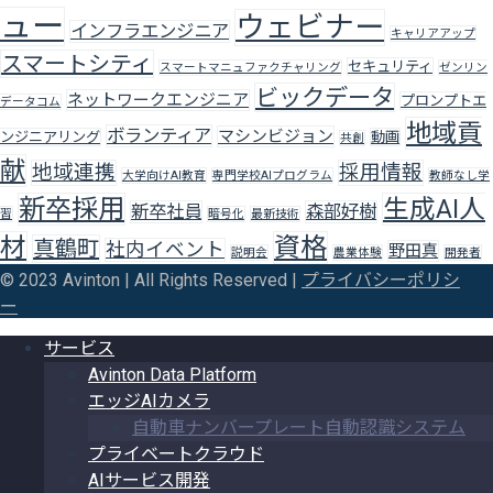
ュー
ウェビナー
インフラエンジニア
キャリアアップ
スマートシティ
セキュリティ
スマートマニュファクチャリング
ゼンリン
ビックデータ
ネットワークエンジニア
プロンプトエ
データコム
地域貢
ボランティア
マシンビジョン
ンジニアリング
動画
共創
献
地域連携
採用情報
大学向けAI教育
専門学校AIプログラム
教師なし学
新卒採用
生成AI人
新卒社員
森部好樹
習
暗号化
最新技術
材
資格
真鶴町
社内イベント
野田真
説明会
農業体験
開発者
© 2023 Avinton | All Rights Reserved |
プライバシーポリシ
ー
サービス
Avinton Data Platform
エッジAIカメラ
自動車ナンバープレート自動認識システム
プライベートクラウド
AIサービス開発