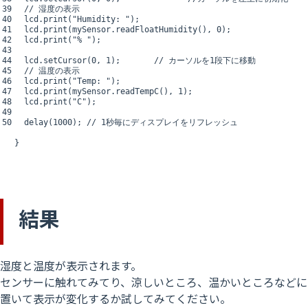
39
// 湿度の表示
40
lcd
.
print
(
"Humidity: "
)
;
41
lcd
.
print
(
mySensor
.
readFloatHumidity
(
)
,
0
)
;
42
lcd
.
print
(
"% "
)
;
43
44
lcd
.
setCursor
(
0
,
1
)
;
// カーソルを1段下に移動
45
// 温度の表示
46
lcd
.
print
(
"Temp: "
)
;
47
lcd
.
print
(
mySensor
.
readTempC
(
)
,
1
)
;
48
lcd
.
print
(
"C"
)
;
49
50
delay
(
1000
)
;
// 1秒毎にディスプレイをリフレッシュ
}
結果
湿度と温度が表示されます。
センサーに触れてみてり、涼しいところ、温かいところなどに
置いて表示が変化するか試してみてください。