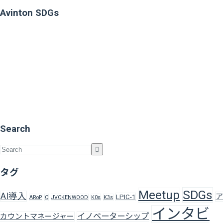
Avinton SDGs
Search
タグ
SDGs
Meetup
AI導入
ア
LPIC-1
ARoP
C
JVCKENWOOD
K0s
K3s
インタビ
イノベーターシップ
カウントマネージャー