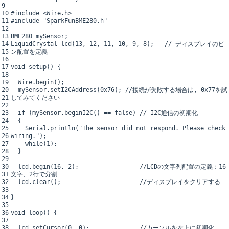
9
10
#include <Wire.h>
11
#include "SparkFunBME280.h"
12
13
BME280
mySensor
;
14
LiquidCrystal
lcd
(
13
,
12
,
11
,
10
,
9
,
8
)
;
// ディスプレイのピ
15
ン配置を定義
16
17
void
setup
(
)
{
18
19
Wire
.
begin
(
)
;
20
mySensor
.
setI2CAddress
(
0x76
)
;
//接続が失敗する場合は, 0x77を試
21
してみてください
22
23
if
(
mySensor
.
beginI2C
(
)
==
false
)
// I2C通信の初期化
24
{
25
Serial
.
println
(
"The sensor did not respond. Please check
26
wiring."
)
;
27
while
(
1
)
;
28
}
29
30
lcd
.
begin
(
16
,
2
)
;
//LCDの文字列配置の定義：16
31
文字、2行で分割
32
lcd
.
clear
(
)
;
//ディスプレイをクリアする
33
34
}
35
36
void
loop
(
)
{
37
38
lcd
.
setCursor
(
0
,
0
)
;
//カーソルを左上に初期化