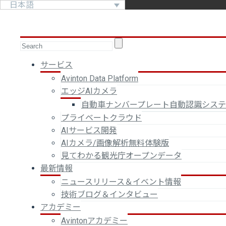
日本語
サービス
Avinton Data Platform
エッジAIカメラ
自動車ナンバープレート自動認識シス
プライベートクラウド
AIサービス開発
AIカメラ/画像解析無料体験版
見てわかる観光庁オープンデータ
最新情報
ニュースリリース＆イベント情報
技術ブログ＆インタビュー
アカデミー
Avintonアカデミー