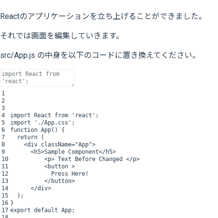
Reactのアプリケーションを立ち上げることができました。
それでは画面を編集していきます。
src/App.js の中身を以下のコードに置き換えてください。
1
2
3
4
import
React
from
'react'
;
5
import
'./App.css'
;
6
function
App
(
)
{
7
return
(
8
<
div
className
=
"App"
>
9
<
h5
>
Sample
Component
<
/
h5
>
10
<
p
>
Text
Before
Changed
<
/
p
>
11
<
button
>
12
Press
Here
!
13
<
/
button
>
14
<
/
div
>
15
)
;
16
}
17
export
default
App
;
18