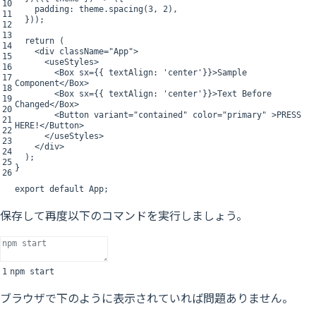
10
padding
:
theme
.
spacing
(
3
,
2
)
,
11
}
)
)
;
12
13
return
(
14
<
div
className
=
"App"
>
15
<
useStyles
>
16
<
Box
sx
=
{
{
textAlign
:
'center'
}
}
>
Sample
17
Component
<
/
Box
>
18
<
Box
sx
=
{
{
textAlign
:
'center'
}
}
>
Text
Before
19
Changed
<
/
Box
>
20
<
Button
variant
=
"contained"
color
=
"primary"
>
PRESS
21
HERE
!
<
/
Button
>
22
<
/
useStyles
>
23
<
/
div
>
24
)
;
25
}
26
export
default
App
;
保存して再度以下のコマンドを実行しましょう。
1
npm
start
ブラウザで下のように表示されていれば問題ありません。