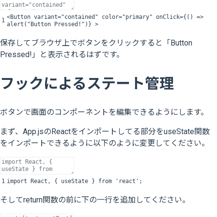
<
Button
variant
=
"contained"
color
=
"primary"
onClick
=
{
(
)
=
>
1
alert
(
"Button Pressed!"
)
}
>
保存してブラウザ上でボタンをクリックすると「Button
Pressed!」と表示されるはずです。
フックによるステート管理
ボタンで画面のコンポーネントを編集できるようにします。
まず、App.jsのReactをインポートしてる部分をuseState関数
をインポートできるように以下のように変更してください。
1
import
React
,
{
useState
}
from
'react'
;
そしてreturn関数の前に下の一行を追加してください。