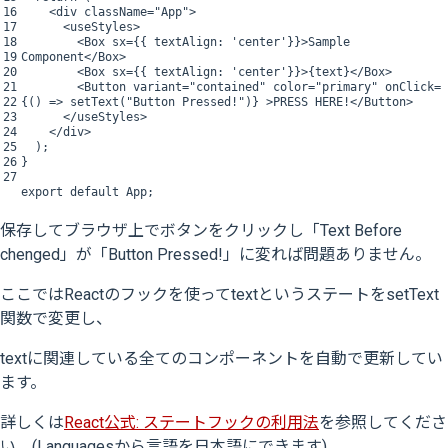
16
<
div
className
=
"App"
>
17
<
useStyles
>
18
<
Box
sx
=
{
{
textAlign
:
'center'
}
}
>
Sample
19
Component
<
/
Box
>
20
<
Box
sx
=
{
{
textAlign
:
'center'
}
}
>
{
text
}
<
/
Box
>
21
<
Button
variant
=
"contained"
color
=
"primary"
onClick
=
22
{
(
)
=
>
setText
(
"Button Pressed!"
)
}
>
PRESS
HERE
!
<
/
Button
>
23
<
/
useStyles
>
24
<
/
div
>
25
)
;
26
}
27
export
default
App
;
保存してブラウザ上でボタンをクリックし「Text Before
chenged」が「Button Pressed!」に変れば問題ありません。
ここではReactのフックを使ってtextというステートをsetText
関数で変更し、
textに関連している全てのコンポーネントを自動で更新してい
ます。
詳しくは
React公式: ステートフックの利用法
を参照してくださ
い。(Languagesから言語を日本語にできます)