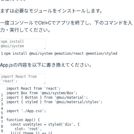
まずは必要なモジュールをインストールします。
一度コンソールでCtrl+Cでアプリを終了し、下のコマンドを入
力・実行してください。
1
npm
install
@
mui
/
system
@
emotion
/
react
@
emotion
/
styled
App.jsの内容を以下に書き換えてください。
import
React
from
'react'
;
import
Box
from
'@mui/system/Box'
;
1
import
{
Button
}
from
'@mui/material'
;
2
import
{
styled
}
from
'@mui/material/styles'
;
3
4
import
'./App.css'
;
5
6
function
App
(
)
{
7
const
useStyles
=
styled
(
'div'
,
{
8
slot
:
'root'
,
9
}
)
(
(
{
theme
}
)
=
>
(
{