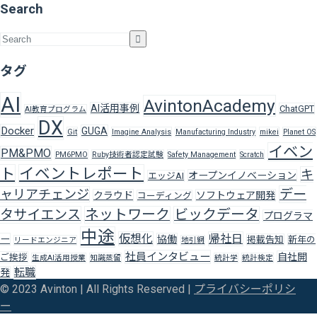
Search
タグ
AI
AvintonAcademy
AI活用事例
ChatGPT
AI教育プログラム
DX
Docker
GUGA
Git
Imagine Analysis
Manufacturing Industry
mikei
Planet OS
イベン
PM&PMO
PM6PMO
Ruby技術者認定試験
Safety Management
Scratch
ト
イベントレポート
キ
オープンイノベーション
エッジAI
デー
ャリアチェンジ
クラウド
ソフトウェア開発
コーディング
タサイエンス
ネットワーク
ビックデータ
プログラマ
中途
仮想化
帰社日
ー
協働
掲載告知
新年の
リードエンジニア
地引網
社員インタビュー
自社開
ご挨拶
生成AI活用授業
知識蒸留
統計学
統計検定
転職
発
© 2023 Avinton | All Rights Reserved |
プライバシーポリシ
ー