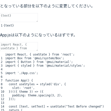
となっている部分を以下のように変更してください。
1
{
text
}
App.jsは以下のようになっているはずです。
import
React
,
{
useState
}
from
'react'
;
1
import
Box
from
'@mui/system/Box'
;
2
import
{
Button
}
from
'@mui/material'
;
3
import
{
styled
}
from
'@mui/material/styles'
;
4
5
import
'./App.css'
;
6
7
function
App
(
)
{
8
const
useStyles
=
styled
(
'div'
,
{
9
slot
:
'root'
,
10
}
)
(
(
{
theme
}
)
=
>
(
{
11
padding
:
theme
.
spacing
(
3
,
2
)
,
12
}
)
)
;
13
14
const
[
text
,
setText
]
=
useState
(
"Text Before chenged"
)
15
return
(